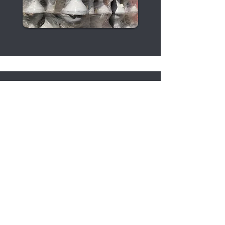
Faça seu orçamento
agora mesmo!
Clique no botão abaixo e entre em
contato conosco através do nosso
WhatsApp:
WhatsApp